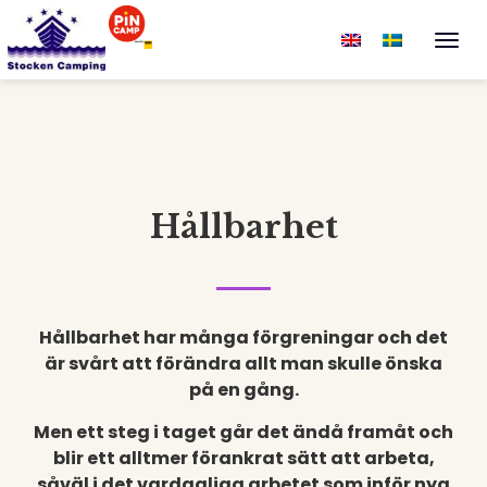
Togg
Hållbarhet
Hållbarhet har många förgreningar och det
är svårt att förändra allt man skulle önska
på en gång.
Men ett steg i taget går det ändå framåt och
blir ett alltmer förankrat sätt att arbeta,
såväl i det vardagliga arbetet som inför nya