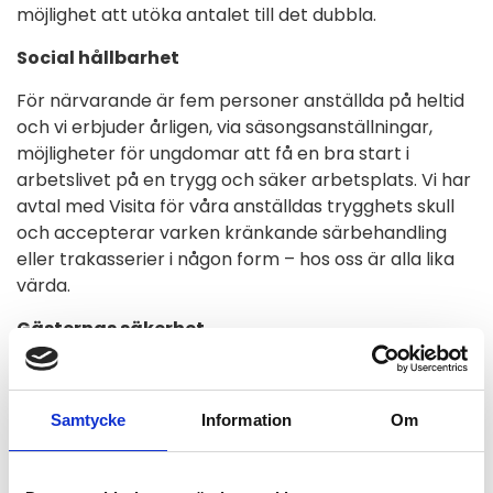
möjlighet att utöka antalet till det dubbla.
Social hållbarhet
För närvarande är fem personer anställda på heltid
och vi erbjuder årligen, via säsongsanställningar,
möjligheter för ungdomar att få en bra start i
arbetslivet på en trygg och säker arbetsplats. Vi har
avtal med Visita för våra anställdas trygghets skull
och accepterar varken kränkande särbehandling
eller trakasserier i någon form – hos oss är alla lika
värda.
Gästernas säkerhet
På campingen arbetas ständigt med gästernas
säkerhet i åtanke, speciellt under högsäsong följer vi
Samtycke
Information
Om
med och placerar alla ekipage på plats för att
garantera säkerhetsavstånd mellan ekipagen.
Brandsläckare, som inspekteras varje år, finns