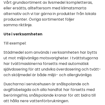
Vårt grundsortiment av livsmedel kompletteras,
eller ersätts, allteftersom med klimatsmarta
alternativ och vi tar gärna in produkter från lokala
producenter. Övriga sortimentet följer
samma riktlinje.
Ute i verksamheten
Till exempel:
Städmedel som används i verksamheten har bytts
ut mot miljövänliga motsvarigheter. I tvättstugorna
har tvättmaskinerna försetts med automatisk
självdosering för att undvika överdosering och tvätt-
och sköljmedel är både miljö- och allergivänliga.
Duscharna i servicehusen är snålspolande och
avgiftsbelagda och alla handfat har försetts med
beröringsfria, snålspolande kranar för att bidra till
att hålla nere vattenförbrukningen.