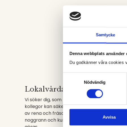
Vil
Samtycke
Denna webbplats använder 
Du godkänner våra cookies v
Samtyckesval
Nödvändig
Lokalvårdare
Vi söker dig, som tillsammans med dina
kollegor kan säkerställa att våra gäster möts
av rena och fräscha lokaler. Du behöver vara
Avvisa
noggrann och kunna se vad som behöver
göras.