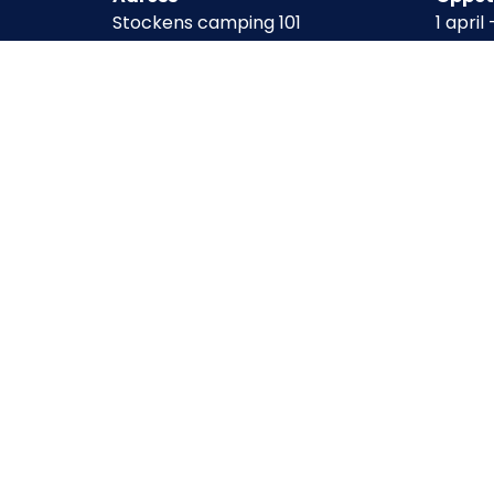
Stockens camping 101
1 april
474 92 Ellös
Högs
Telefon
15 juni
0304 – 511 00
E-post
info@stockencamping.se
Org.nr 556392-6301
Stocken camping AB