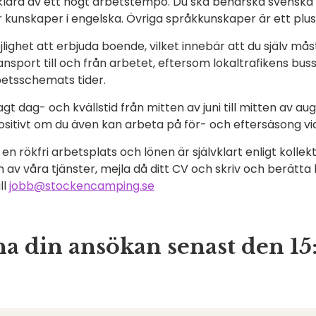
t klara av ett högt arbetstempo. Du ska behärska svenska i
 kunskaper i engelska. Övriga språkkunskaper är ett plus
öjlighet att erbjuda boende, vilket innebär att du själv m
sport till och från arbetet, eftersom lokaltrafikens bussti
etsschemats tider.
 dag- och kvällstid från mitten av juni till mitten av aug
ositivt om du även kan arbeta på för- och eftersäsong vi
 rökfri arbetsplats och lönen är självklart enligt kollekt
av våra tjänster, mejla då ditt CV och skriv och berätta li
ll
jobb@stockencamping.se
 ha din ansökan senast den 15