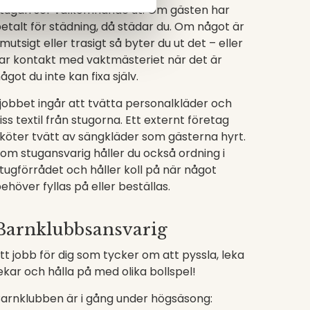
tugan ser välkomnande ut. Om gästen har
etalt för städning, då städar du. Om något är
mutsigt eller trasigt så byter du ut det – eller
ar kontakt med vaktmästeriet när det är
ågot du inte kan fixa själv.
 jobbet ingår att tvätta personalkläder och
iss textil från stugorna. Ett externt företag
köter tvätt av sängkläder som gästerna hyrt.
om stugansvarig håller du också ordning i
tugförrådet och håller koll på när något
ehöver fyllas på eller beställas.
Barnklubbsansvarig
tt jobb för dig som tycker om att pyssla, leka
ekar och hålla på med olika bollspel!
arnklubben är i gång under högsäsong: