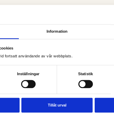
ket arbete skulle kunna passa 
Information
cookies
id fortsatt användande av vår webbplats.
Inställningar
Statistik
Receptionist/Butiksbiträde
Som receptionist är din huvudsakliga
S
arbetsuppgift försäljning av boende, in- och
o
utcheckningar, kassahantering och de
S
Tillåt urval
administrativa uppgifter som hör till. Du
v
informerar våra gäster om campingen, men