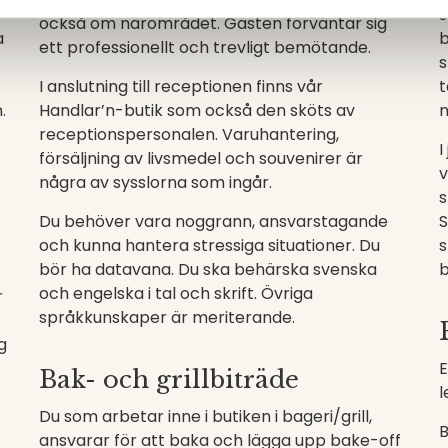
s
också om närområdet. Gästen förväntar sig
a
b
ett professionellt och trevligt bemötande.
s
I anslutning till receptionen finns vår
t
.
Handlar’n-butik som också den sköts av
n
receptionspersonalen. Varuhantering,
I
försäljning av livsmedel och souvenirer är
v
några av sysslorna som ingår.
s
Du behöver vara noggrann, ansvarstagande
S
och kunna hantera stressiga situationer. Du
s
bör ha datavana. Du ska behärska svenska
b
och engelska i tal och skrift. Övriga
r
språkkunskaper är meriterande.
g
E
Bak- och grillbiträde
l
Du som arbetar inne i butiken i bageri/grill,
B
ansvarar för att baka
och
lägga upp
bake-off