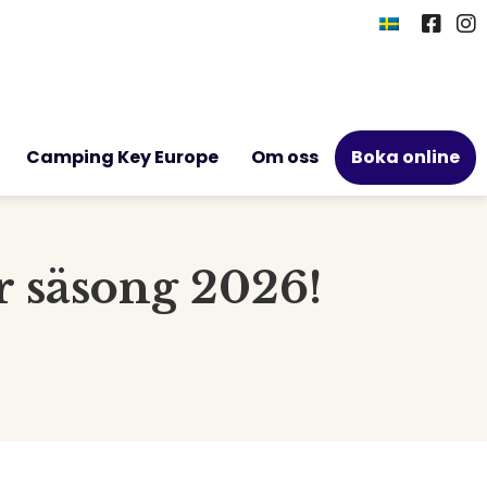
Camping Key Europe
Om oss
Boka online
r säsong 2026!