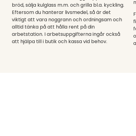
m
bröd, sälja kulglass m.m. och grilla bl.a. kyckling.
Eftersom du hanterar livsmedel, så är det
F
viktigt att vara noggrann och ordningsam och
f
alltid tänka på att hålla rent på din
f
arbetstation.
I arbetsuppgifterna ingår också
o
att hjälpa till i butik och kassa vid behov.
a