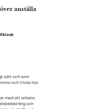
över anställa
lfkiosk
igt sätt och som
lkomna och trivas hos
vas med att arbeta
betsbelastning och