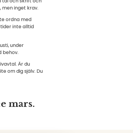
 tal och skrift och
, men inget krav.
åste ordna med
der inte alltid
usti, under
d behov.
ivavtal. Är du
te om dig själv. Du
:e mars.