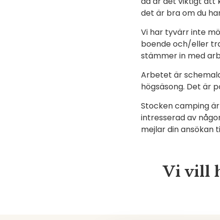
då är det viktigt at
det är bra om du har
Vi har tyvärr inte m
boende och/eller tran
stämmer in med arb
Arbetet är schemalagt
högsäsong. Det är p
Stocken camping är en
intresserad av någon 
mejlar din ansökan ti
Vi vill