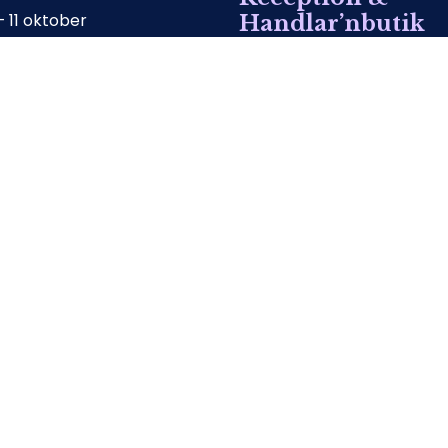
 – 11 oktober
Handlar’nbutik
äsong
1 april– 14 juni
 – 9 augusti
09:00-18:00
(Lunchstängt 12:00-13:00)
15 juni – 9 augusti
08:00-21:00
10 augusti – 27 septemb
09:00-18:00
(lunchstängt 12.00-13.00)
28 september – 11 oktobe
FM: 09:00-11:00
EM: 14:00-16:00