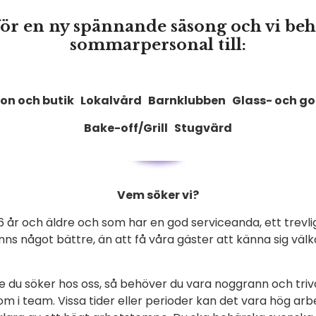
för en ny spännande säsong och vi beh
sommarpersonal till:
ion och butik Lokalvård Barnklubben Glass- och go
Bake-off/Grill
Stugvärd
Vem söker vi?
16 år och äldre och som har en god serviceanda, ett trevl
finns något bättre, än att få våra gäster att känna sig vä
te du söker hos oss, så behöver du vara noggrann och tri
som i team. Vissa tider eller perioder kan det vara hög ar