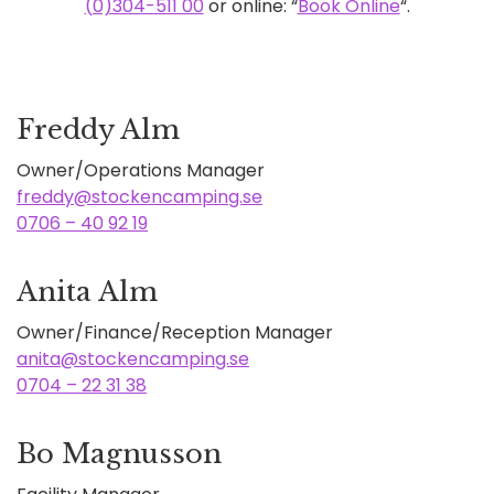
(0)304-511 00
or online: “
Book Online
“.
Freddy Alm
Owner/Operations Manager
freddy@stockencamping.se
0706 – 40 92 19
Anita Alm
Owner/Finance/Reception Manager
anita@stockencamping.se
0704 – 22 31 38
Bo Magnusson