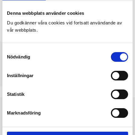
or download the app ToGo, to search for journeys
Denna webbplats använder cookies
and pay your fare with Swish or payment card:
Du godkänner våra cookies vid fortsatt användande av
The app Västtrafik To Go | Västtrafik
vår webbplats.
Samtyckesval
Nödvändig
Inställningar
Statistik
Marknadsföring