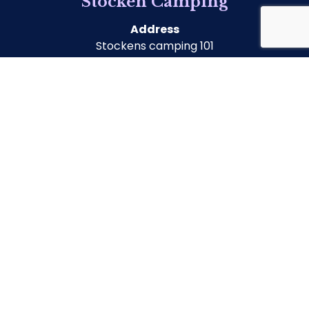
Stocken Camping
Address
Stockens camping 101
474 92 Ellös
Telephone
+46 (0)304-511 00
E-mail
info@stockencamping.se
Open 2026
Open
1 April – 11 October
High season