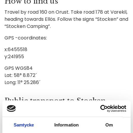
How to find us
Travel by road 160 on Orust. Take road 178 at Varekil,
heading towards Ellös. Follow the signs “Stocken” and
“Stocken Camping”.
GPS -coordinates:
x:6455518
y:241955
GPS WGS84
Lat: 58° 8.872´
Long: 11° 25.286´
Public transport to Stocken
camping – Buss number 372,
Västtrafik
Samtycke
Information
Om
Plan your trip:
Planera resa | Västtrafik